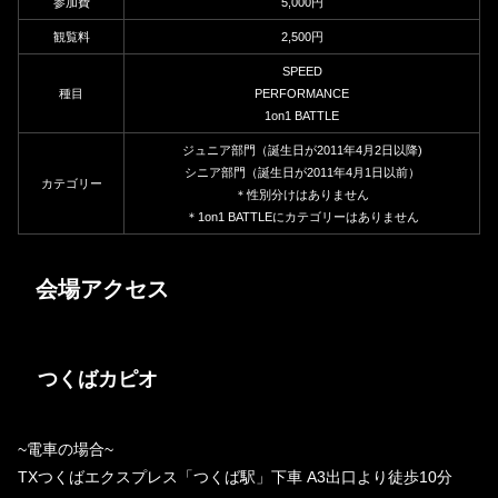
参加費
5,000円
観覧料
2,500円
SPEED
種目
PERFORMANCE
1on1 BATTLE
ジュニア部門（誕生日が2011年4月2日以降)
シニア部門（誕生日が2011年4月1日以前）
カテゴリー
＊性別分けはありません
＊1on1 BATTLEにカテゴリーはありません
会場アクセス
つくばカピオ
~電車の場合~
TXつくばエクスプレス「つくば駅」下車 A3出口より徒歩10分