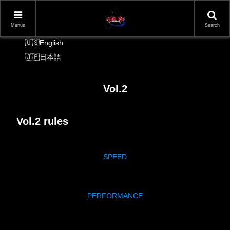
Menus
Search
Language Switcher
English
日本語
Vol.2
Vol.2 rules
SPEED
PERFORMANCE