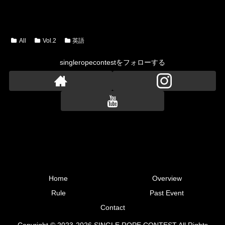
All
Vol.2
英語
singleropecontestをフォローする
Home
Overview
Rule
Past Event
Contact