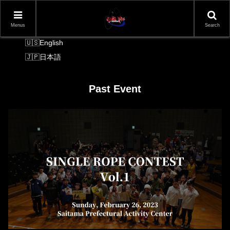
Menus
Search
Language Switcher
English
日本語
Past Event